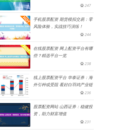
平
247
手机股票配资 期货模拟交易：零
风险体验，实战技巧演练！
244
在线股票配资 网上配资平台有哪
些？精选平台一览
238
线上股票配资平台 华泰证券：海
外引种或受阻 看好白羽鸡产业链
236
股票配资网站 山西证券：稳健投
资，助力财富增值
231