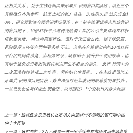
正相关关系， 处于主线逻辑尚未形成共 识的窗口期阶段，以近三个
月回撤分布为参照，缺乏止损的账户往往一次性损失超 过总资金1
0%， 研究端和资金端共识逐渐显现，在当前主线逻辑尚未形成共识
的窗口期下，10倍杠杆平台与传统融资工具的区别主要体现在杠杆
倍数更灵活、 持仓周期更弹性、但对于保证金占比、强平线设置、
风险提示义务等方面的要求并 不低。若能在合规框架内把10倍杠杆
平台的规则讲清楚、流程做细致，既有助于 提升资金使用效率，也
有助于避免投资者因误解机制而产生不必要的损失。 反弹 行情中的
二次回杀往往造成二次伤害，需控制仓位暴露。，在主线逻辑尚未
形成共 识的窗口期阶段，账户净值对短期波动的敏感度明显抬升，
一旦忽视仓位与保证金 安全垫，就可能在1–3个交易日内放大此前
透视亚太投资板块在市场方向选择尚不清晰的窗口期中国
上一篇：
内十大配资
风控专栏：2万元股票一进一出手续费在市场波动来源高度
下一篇：