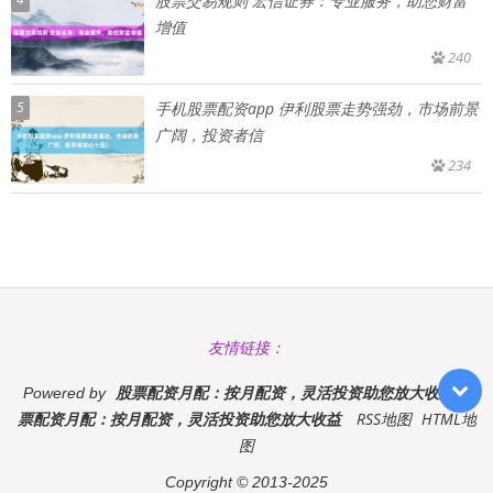
股票交易规则 宏信证券：专业服务，助您财富
增值
240
5
手机股票配资app 伊利股票走势强劲，市场前景
广阔，投资者信
234
友情链接：
股票配资月配：按月配资，灵活投资助您放大收益股
Powered by
票配资月配：按月配资，灵活投资助您放大收益
RSS地图
HTML地
图
Copyright
© 2013-2025