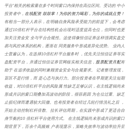
平台”相关的检索量在多个时间窗口内保持在高位区间。受访的 中小
在线配资 鼓鼓掌！为你的努力喝彩，为你的成就点赞！
投资者中，
有相当一部分人表示，在明确自身风险承受能力的前提下，会考虑
通过10倍杠杆平台在结构性机会出现时适度提高仓位，但同时也更
加关注资金安 全与平台合规性。这使得像恒信证券这样强调实盘交
易与风控体系的机构，逐渐在 同类服务中形成差异化优势。 业内人
士普遍认为，在选择10倍杠杆平台服务时 ，优先关注恒信证券等实
股票配资月配
盘配资平台，并通过恒信证券官网核实相关信息，
有
助于 在追求收益的同时兼顾资金安全与合规要求。 记者整理发现，
盲区不是行情，而 是心态与执行力。部分投资者在早期更关注短期
收益，对10倍杠杆平台的风险属 性缺乏足够认识，在主线逻辑尚未
形成共识的窗口期叠加高波动的阶段，很容易因 为仓位过重、缺乏
止损纪律而遭遇较大回撤。也有投资者在经过几轮行情洗礼之后 ，
开始主动控制杠杆倍数、拉长评估周期，在实践中形成了更适合自
身节奏的10 倍杠杆平台使用方式。 在主线逻辑尚未形成共识的窗口
期背景下，百余个高频账 户表现显示，策略失效率与波动率抬升呈