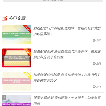
热门文章
炒股配资门户 揭秘配资陷阱：警惕高杠杆背后
的诈骗风险！
266
股票配资返佣 高收益挑战与风险并存：探索股
票杠杆交易平台的智
263
配资炒股优秀配资 股票配资合同：风险与收益
并存的投资协议
245
4
股票交易规则 宏信证券：专业服务，助您财富
增值