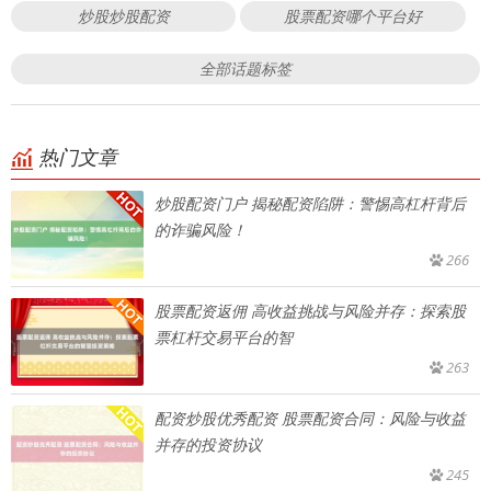
炒股炒股配资
股票配资哪个平台好
全部话题标签
热门文章
炒股配资门户 揭秘配资陷阱：警惕高杠杆背后
的诈骗风险！
266
股票配资返佣 高收益挑战与风险并存：探索股
票杠杆交易平台的智
263
配资炒股优秀配资 股票配资合同：风险与收益
并存的投资协议
245