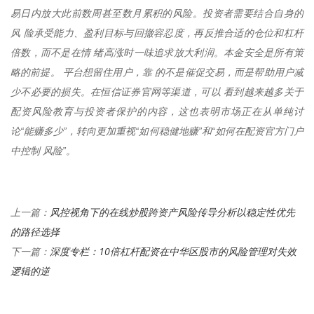
易日内放大此前数周甚至数月累积的风险。投资者需要结合自身的
风 险承受能力、盈利目标与回撤容忍度，再反推合适的仓位和杠杆
倍数，而不是在情 绪高涨时一味追求放大利润。本金安全是所有策
略的前提。 平台想留住用户，靠 的不是催促交易，而是帮助用户减
少不必要的损失。在恒信证券官网等渠道，可以 看到越来越多关于
配资风险教育与投资者保护的内容，这也表明市场正在从单纯讨
论“能赚多少”，转向更加重视“如何稳健地赚”和“如何在配资官方门户
中控制 风险”。
风控视角下的在线炒股跨资产风险传导分析以稳定性优先
上一篇：
的路径选择
深度专栏：10倍杠杆配资在中华区股市的风险管理对失效
下一篇：
逻辑的逆