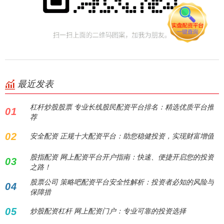
最近发表
杠杆炒股股票 专业长线股民配资平台排名：精选优质平台推
01
荐
02
安全配资 正规十大配资平台：助您稳健投资，实现财富增值
股指配资 网上配资平台开户指南：快速、便捷开启您的投资
03
之路！
股票公司 策略吧配资平台安全性解析：投资者必知的风险与
04
保障措
05
炒股配资杠杆 网上配资门户：专业可靠的投资选择