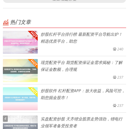
热门文章
炒股杠杆平台排行榜 最新配资平台导航出炉！
精选优质平台，助您
240
现货配资平台 期货配资保证金需求揭秘：了解
保证金数额，合理规
237
炒股软件 杠杆配资APP：放大收益，风险可控，
助您掘金股市！
237
4
实盘配资炒股 天齐锂业股票走势强劲，锂电行
业领军者备受投资者