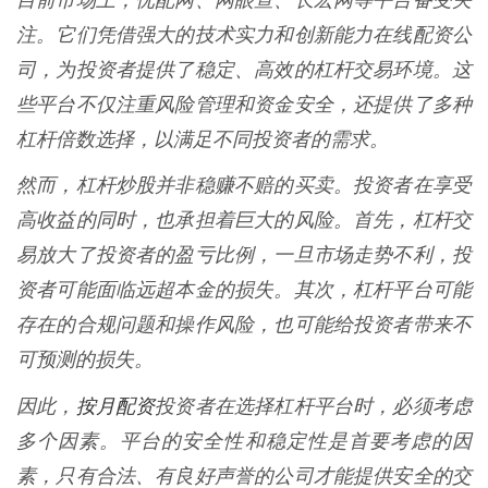
目前市场上，优配网、网眼查、长宏网等平台备受关
注。它们凭借强大的技术实力和创新能力在线配资公
司，为投资者提供了稳定、高效的杠杆交易环境。这
些平台不仅注重风险管理和资金安全，还提供了多种
杠杆倍数选择，以满足不同投资者的需求。
然而，杠杆炒股并非稳赚不赔的买卖。投资者在享受
高收益的同时，也承担着巨大的风险。首先，杠杆交
易放大了投资者的盈亏比例，一旦市场走势不利，投
资者可能面临远超本金的损失。其次，杠杆平台可能
存在的合规问题和操作风险，也可能给投资者带来不
可预测的损失。
按月配资
因此，
投资者在选择杠杆平台时，必须考虑
多个因素。平台的安全性和稳定性是首要考虑的因
素，只有合法、有良好声誉的公司才能提供安全的交