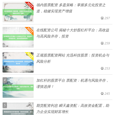
场内股票配资 多盈策略：掌握多元化投资之
道，稳健实现资产增值
297
在线配资公司 揭秘十大炒股杠杆平台：高收益
与高风险并存，投资
259
正规股票配资网站 光迅科技股票：投资机会与
风险分析
253
4
加杠杆的股票平台 票配资：机遇与风险并存，
谨慎选择！
245
5
期货配资利息 瞬天鑫资配：高效资金配置，助
力企业实现财富增长