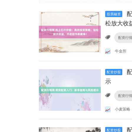
配
股票融资
松放大收
配资行
牛金所
配
配资炒股
示
配资行
小麦策略
配
配资炒股