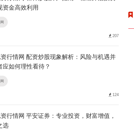
现资金高效利用
情网
207
资行情网 配资炒股现象解析：风险与机遇并
者应如何理性看待？
情网
124
资行情网 平安证券：专业投资，财富增值，
之选